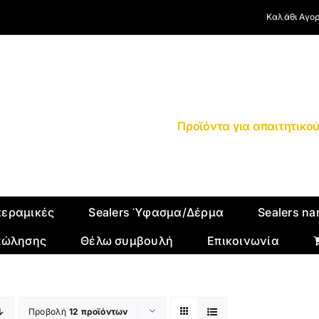
Καλάθι Αγο
Προϊόντα για απαιτητικο
κεραμικές
Sealers Ύφασμα/Δέρμα
Sealers na
πώλησης
Θέλω συμβουλή
Επικοινωνία
Προβολή
12 προϊόντων