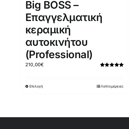
Big BOSS –
Επαγγελματική
κεραμική
αυτοκινήτου
(Professional)
210,00
€
Βαθμολογήθη
με
5
από 5
Επιλογή
Αυτό
Λεπτομέρειες
το
προϊόν
έχει
πολλαπλές
παραλλαγές.