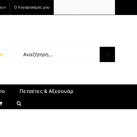
ρών
Ο Λογαριασμός μου
ΚΑΛΆΘΙ
Αναζήτηση
ύς
για:
no
Πετσέτες & Αξεσουάρ