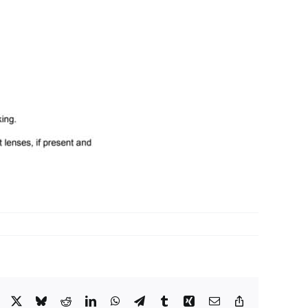
Facebook
X
Bluesky
Reddit
LinkedIn
WhatsApp
Telegram
Tumblr
Xing
Email
Copy