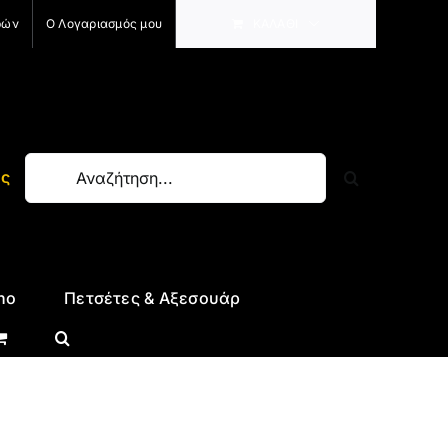
ρών
Ο Λογαριασμός μου
ΚΑΛΆΘΙ
Αναζήτηση
ύς
για:
no
Πετσέτες & Αξεσουάρ