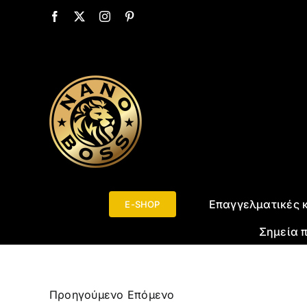
Μετάβαση
Facebook
X
Instagram
Pinterest
στο
περιεχόμενο
Αναζήτηση
Επαγγελματικές 
E-SHOP
για:
Σημεία 
Προηγούμενο
Επόμενο