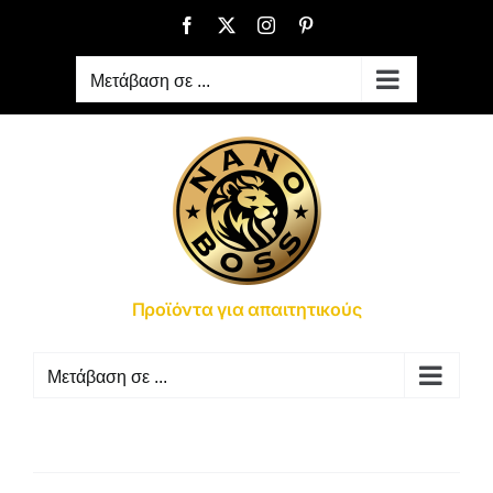
Μετάβαση
Facebook
X
Instagram
Pinterest
στο
περιεχόμενο
Μετάβαση σε ...
Προϊόντα για απαιτητικούς
Μετάβαση σε ...