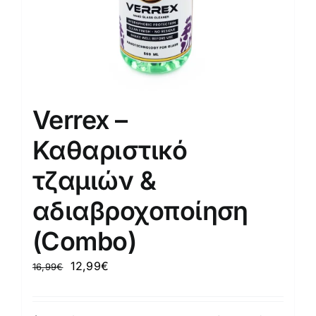
Verrex –
Καθαριστικό
τζαμιών &
αδιαβροχοποίηση
(Combo)
Original
Η
12,99
€
16,99
€
price
τρέχουσα
was:
τιμή