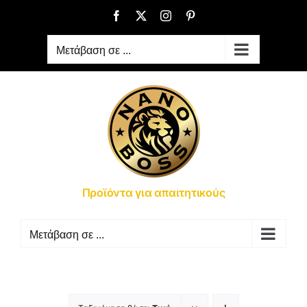
Μετάβαση
Facebook
X
Instagram
Pinterest
στο
περιεχόμενο
Μετάβαση σε ...
Προϊόντα για απαιτητικούς
Μετάβαση σε ...